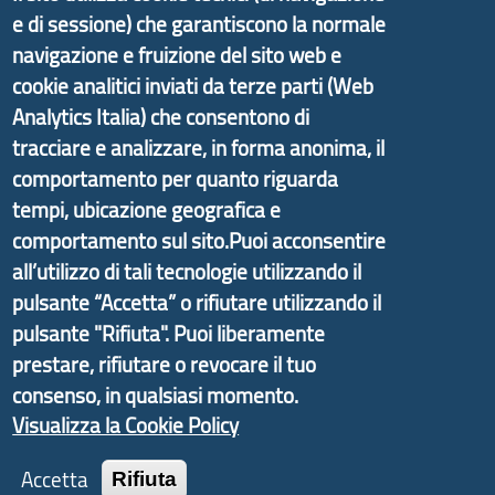
e di sessione) che garantiscono la normale
Il portale di marketing territoriale e sviluppo locale
navigazione e fruizione del sito web e
di Genova Città Metropolitana si è sviluppato a
cookie analitici inviati da terze parti (Web
partire dal progetto nazionale Aree Interne
Analytics Italia) che consentono di
promosso dal Dipartimento per lo Sviluppo
tracciare e analizzare, in forma anonima, il
Economico e finalizzato al rilancio socio-economico
comportamento per quanto riguarda
delle valli dell’entroterra. In particolare fornisce
tempi, ubicazione geografica e
informazioni ed aggiornamenti sulla
Strategia
comportamento sul sito.Puoi acconsentire
d'Area Antola-Tigullio
, in collaborazione con Regione
all’utilizzo di tali tecnologie utilizzando il
Liguria ed ANCI Liguria.
pulsante “Accetta” o rifiutare utilizzando il
pulsante "Rifiuta". Puoi liberamente
prestare, rifiutare o revocare il tuo
consenso, in qualsiasi momento.
Copyright © 2017 Città metropolitana di Genova |
Visualizza la Cookie Policy
CF: 80007350103
Tecnologie e Accessibilità
Accetta
Rifiuta