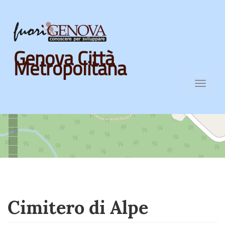
Skip
Genova Città
to
Metropolitana
main
content
Toggl
navig
Cimitero di Alpe