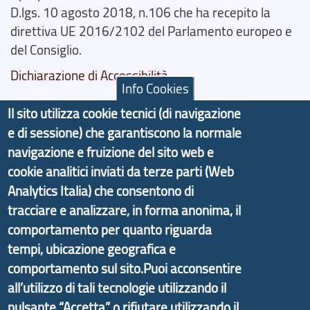
D.lgs. 10 agosto 2018, n.106 che ha recepito la
direttiva UE 2016/2102 del Parlamento europeo e
del Consiglio.
Dichiarazione di Accessibilità
Info Cookies
Il progetto Aree Interne
Il sito utilizza cookie tecnici (di navigazione
e di sessione) che garantiscono la normale
navigazione e fruizione del sito web e
cookie analitici inviati da terze parti (Web
Analytics Italia) che consentono di
Il portale di marketing territoriale e sviluppo locale
tracciare e analizzare, in forma anonima, il
di Genova Città Metropolitana si è sviluppato a
comportamento per quanto riguarda
partire dal progetto nazionale Aree Interne
tempi, ubicazione geografica e
promosso dal Dipartimento per lo Sviluppo
Economico e finalizzato al rilancio socio-economico
comportamento sul sito.Puoi acconsentire
delle valli dell’entroterra. In particolare fornisce
all’utilizzo di tali tecnologie utilizzando il
informazioni ed aggiornamenti sulla
Strategia
pulsante “Accetta” o rifiutare utilizzando il