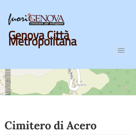
Skip
Genova Città
to
Metropolitana
main
content
Toggl
navig
Cimitero di Acero