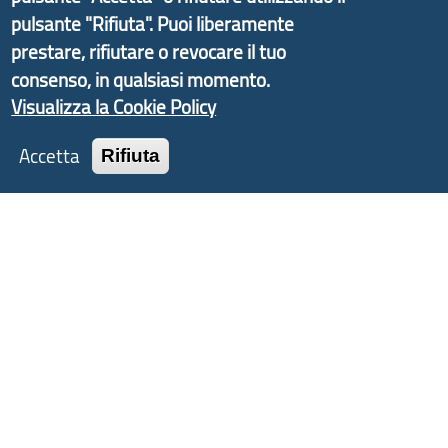
d'Area Antola-Tigullio
, in collaborazione con Regione
pulsante "Rifiuta". Puoi liberamente
Liguria ed ANCI Liguria.
prestare, rifiutare o revocare il tuo
consenso, in qualsiasi momento.
Visualizza la Cookie Policy
Copyright © 2017 Città metropolitana di Genova |
Accetta
Rifiuta
CF: 80007350103
Tecnologie e Accessibilità
Privacy
Note Legali
Contatti
Statistiche
Area Riservata