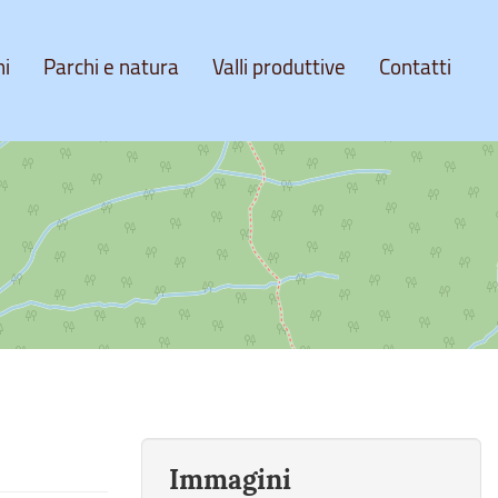
ni
Parchi e natura
Valli produttive
Contatti
Immagini