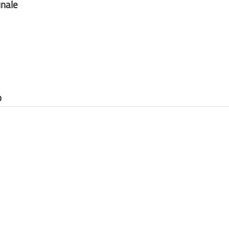
nale
o