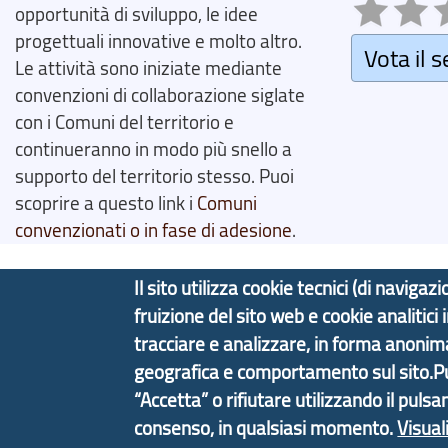
opportunità di sviluppo, le idee
progettuali innovative e molto altro.
Vota il s
Le attività sono iniziate mediante
convenzioni di collaborazione siglate
con i Comuni del territorio e
continueranno in modo più snello a
supporto del territorio stesso. Puoi
scoprire a questo link i
Comuni
convenzionati o in fase di adesione
.
Il sito utilizza cookie tecnici (di navig
fruizione del sito web e cookie analitici
Copyright © 2017 Città metropolitana di Genova | C
tracciare e analizzare, in forma anoni
geografica e comportamento sul sito.Puoi
Tecnologie e Accessibilità
Privacy
Note Legali
“Accetta” o rifiutare utilizzando il pulsa
consenso, in qualsiasi momento.
Visual