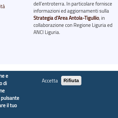
dell’entroterra. In particolare fornisce
ità
informazioni ed aggiornamenti sulla
Strategia d'Area Antola-Tigullio
, in
collaborazione con Regione Liguria ed
ANCI Liguria.
one e
Accetta
Rifiuta
o di
one
l pulsante
re il tuo