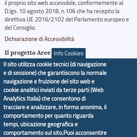
il proprio sito web accessibile, conformemente al
D.lgs. 10 agosto 2018, n.106 che ha recepito la
direttiva UE 2016/2102 del Parlamento europeo e
del Consiglio.
Dichiarazione di Accessibilità
Il progetto Aree Interne
Info Cookies
Il sito utilizza cookie tecnici (di navigazione
e di sessione) che garantiscono la normale
navigazione e fruizione del sito web e
cookie analitici inviati da terze parti (Web
Il portale di marketing territoriale e sviluppo locale
Analytics Italia) che consentono di
di Genova Città Metropolitana si è sviluppato a
tracciare e analizzare, in forma anonima, il
partire dal progetto nazionale Aree Interne
comportamento per quanto riguarda
promosso dal Dipartimento per lo Sviluppo
Economico e finalizzato al rilancio socio-economico
tempi, ubicazione geografica e
delle valli dell’entroterra. In particolare fornisce
comportamento sul sito.Puoi acconsentire