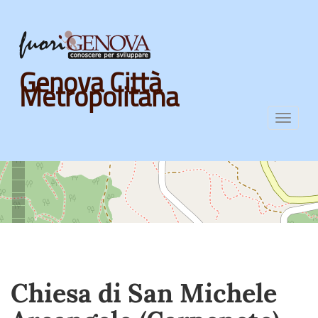
Skip
Genova Città
to
Metropolitana
main
content
Toggl
navig
Chiesa di San Michele