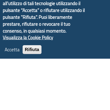
informazioni ed aggiornamenti sulla
Strategia
all’utilizzo di tali tecnologie utilizzando il
d'Area Antola-Tigullio
, in collaborazione con Regione
pulsante “Accetta” o rifiutare utilizzando il
Liguria ed ANCI Liguria.
pulsante "Rifiuta". Puoi liberamente
prestare, rifiutare o revocare il tuo
consenso, in qualsiasi momento.
Visualizza la Cookie Policy
Copyright © 2017 Città metropolitana di Genova |
CF: 80007350103
Accetta
Rifiuta
Tecnologie e Accessibilità
Privacy
Note Legali
Contatti
Statistiche
Area Riservata