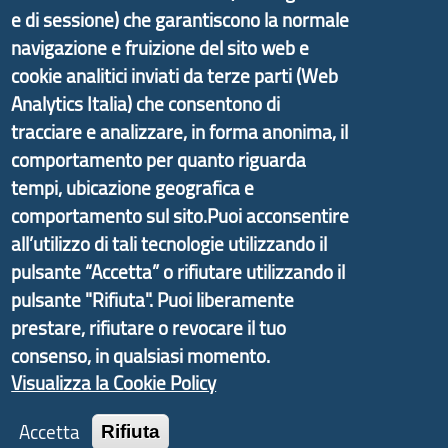
e di sessione) che garantiscono la normale
Il portale di marketing territoriale e sviluppo locale
navigazione e fruizione del sito web e
di Genova Città Metropolitana si è sviluppato a
cookie analitici inviati da terze parti (Web
partire dal progetto nazionale Aree Interne
Analytics Italia) che consentono di
promosso dal Dipartimento per lo Sviluppo
tracciare e analizzare, in forma anonima, il
Economico e finalizzato al rilancio socio-economico
comportamento per quanto riguarda
delle valli dell’entroterra. In particolare fornisce
tempi, ubicazione geografica e
informazioni ed aggiornamenti sulla
Strategia
comportamento sul sito.Puoi acconsentire
d'Area Antola-Tigullio
, in collaborazione con Regione
all’utilizzo di tali tecnologie utilizzando il
Liguria ed ANCI Liguria.
pulsante “Accetta” o rifiutare utilizzando il
pulsante "Rifiuta". Puoi liberamente
prestare, rifiutare o revocare il tuo
consenso, in qualsiasi momento.
Copyright © 2017 Città metropolitana di Genova |
Visualizza la Cookie Policy
CF: 80007350103
Tecnologie e Accessibilità
Accetta
Rifiuta