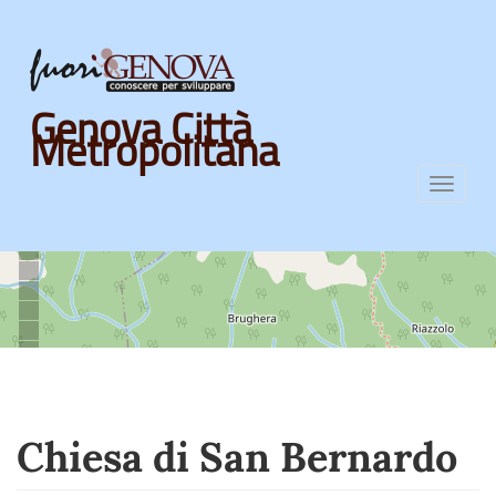
Skip
Genova Città
to
Metropolitana
main
content
Toggl
navig
Chiesa di San Bernardo