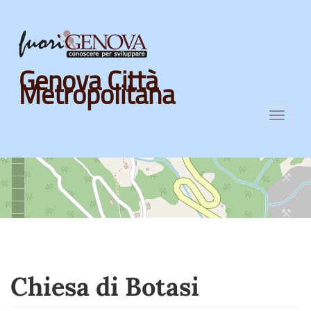
Skip
Genova Città
to
Metropolitana
main
content
Toggl
navig
Chiesa di Botasi