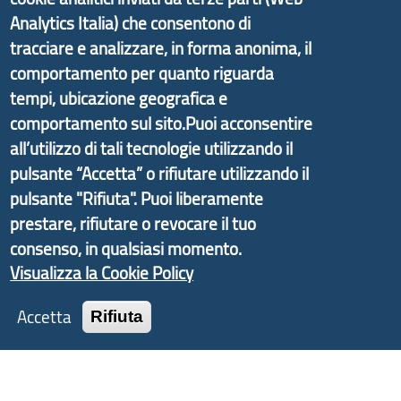
di Genova Città Metropolitana si è sviluppato a
Analytics Italia) che consentono di
partire dal progetto nazionale Aree Interne
tracciare e analizzare, in forma anonima, il
promosso dal Dipartimento per lo Sviluppo
comportamento per quanto riguarda
Economico e finalizzato al rilancio socio-economico
tempi, ubicazione geografica e
delle valli dell’entroterra. In particolare fornisce
comportamento sul sito.Puoi acconsentire
informazioni ed aggiornamenti sulla
Strategia
all’utilizzo di tali tecnologie utilizzando il
d'Area Antola-Tigullio
, in collaborazione con Regione
pulsante “Accetta” o rifiutare utilizzando il
Liguria ed ANCI Liguria.
pulsante "Rifiuta". Puoi liberamente
prestare, rifiutare o revocare il tuo
consenso, in qualsiasi momento.
Copyright © 2017 Città metropolitana di Genova |
Visualizza la Cookie Policy
CF: 80007350103
Accetta
Rifiuta
Tecnologie e Accessibilità
Privacy