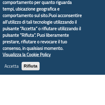
comportamento per quanto riguarda
promosso dal Dipartimento per lo Sviluppo
tempi, ubicazione geografica e
Economico e finalizzato al rilancio socio-economico
comportamento sul sito.Puoi acconsentire
delle valli dell’entroterra. In particolare fornisce
all’utilizzo di tali tecnologie utilizzando il
informazioni ed aggiornamenti sulla
Strategia
pulsante “Accetta” o rifiutare utilizzando il
d'Area Antola-Tigullio
, in collaborazione con Regione
pulsante "Rifiuta". Puoi liberamente
Liguria ed ANCI Liguria.
prestare, rifiutare o revocare il tuo
consenso, in qualsiasi momento.
Visualizza la Cookie Policy
Copyright © 2017 Città metropolitana di Genova |
Accetta
CF: 80007350103
Rifiuta
Tecnologie e Accessibilità
Privacy
Note Legali