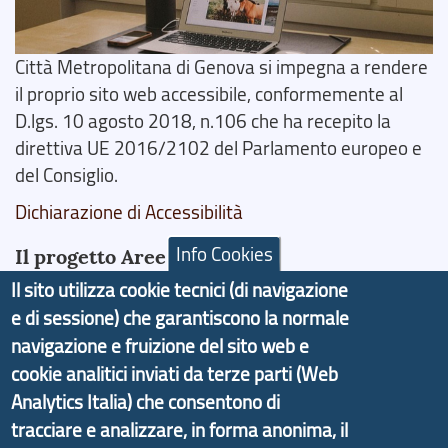
Città Metropolitana di Genova si impegna a rendere
il proprio sito web accessibile, conformemente al
D.lgs. 10 agosto 2018, n.106 che ha recepito la
direttiva UE 2016/2102 del Parlamento europeo e
del Consiglio.
Dichiarazione di Accessibilità
Info Cookies
Il progetto Aree Interne
Il sito utilizza cookie tecnici (di navigazione
e di sessione) che garantiscono la normale
navigazione e fruizione del sito web e
cookie analitici inviati da terze parti (Web
Il portale di marketing territoriale e sviluppo locale
Analytics Italia) che consentono di
di Genova Città Metropolitana si è sviluppato a
tracciare e analizzare, in forma anonima, il
partire dal progetto nazionale Aree Interne