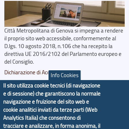
Città Metropolitana di Genova si impegna a rendere
il proprio sito web accessibile, conformemente al
D.lgs. 10 agosto 2018, n.106 che ha recepito la
direttiva UE 2016/2102 del Parlamento europeo e
del Consiglio.
Dichiarazione di Accessibilità
Info Cookies
Il progetto Aree Interne
Il sito utilizza cookie tecnici (di navigazione
e di sessione) che garantiscono la normale
navigazione e fruizione del sito web e
cookie analitici inviati da terze parti (Web
Analytics Italia) che consentono di
Il portale di marketing territoriale e sviluppo locale
tracciare e analizzare, in forma anonima, il
di Genova Città Metropolitana si è sviluppato a