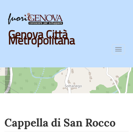
Skip
Genova Città
to
Metropolitana
main
content
Toggl
navig
Cappella di San Rocco