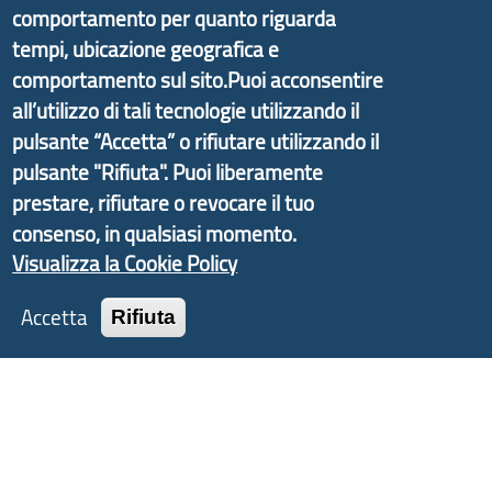
comportamento per quanto riguarda
partire dal progetto nazionale Aree Interne
tempi, ubicazione geografica e
promosso dal Dipartimento per lo Sviluppo
comportamento sul sito.Puoi acconsentire
Economico e finalizzato al rilancio socio-economico
all’utilizzo di tali tecnologie utilizzando il
delle valli dell’entroterra. In particolare fornisce
pulsante “Accetta” o rifiutare utilizzando il
informazioni ed aggiornamenti sulla
Strategia
pulsante "Rifiuta". Puoi liberamente
d'Area Antola-Tigullio
, in collaborazione con Regione
prestare, rifiutare o revocare il tuo
Liguria ed ANCI Liguria.
consenso, in qualsiasi momento.
Visualizza la Cookie Policy
Accetta
Rifiuta
Copyright © 2017 Città metropolitana di Genova |
CF: 80007350103
Tecnologie e Accessibilità
Privacy
Note Legali