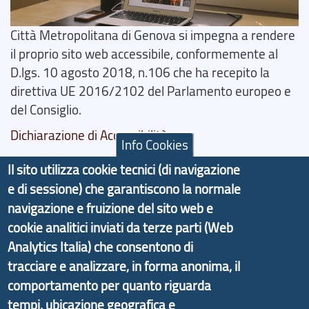
Città Metropolitana di Genova si impegna a rendere
il proprio sito web accessibile, conformemente al
D.lgs. 10 agosto 2018, n.106 che ha recepito la
direttiva UE 2016/2102 del Parlamento europeo e
del Consiglio.
Dichiarazione di Accessibilità
Info Cookies
Il progetto Aree Interne
Il sito utilizza cookie tecnici (di navigazione
e di sessione) che garantiscono la normale
navigazione e fruizione del sito web e
cookie analitici inviati da terze parti (Web
Analytics Italia) che consentono di
Il portale di marketing territoriale e sviluppo locale
tracciare e analizzare, in forma anonima, il
di Genova Città Metropolitana si è sviluppato a
comportamento per quanto riguarda
partire dal progetto nazionale Aree Interne
tempi, ubicazione geografica e
promosso dal Dipartimento per lo Sviluppo