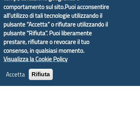
comportamento sul sito.Puoi acconsentire
Economico e finalizzato al rilancio socio-economico
all’utilizzo di tali tecnologie utilizzando il
delle valli dell’entroterra. In particolare fornisce
pulsante “Accetta” o rifiutare utilizzando il
informazioni ed aggiornamenti sulla
Strategia
pulsante "Rifiuta". Puoi liberamente
d'Area Antola-Tigullio
, in collaborazione con Regione
prestare, rifiutare o revocare il tuo
Liguria ed ANCI Liguria.
consenso, in qualsiasi momento.
Visualizza la Cookie Policy
Accetta
Rifiuta
Copyright © 2017 Città metropolitana di Genova |
CF: 80007350103
Tecnologie e Accessibilità
Privacy
Note Legali
Contatti