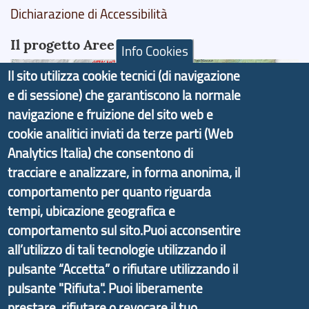
Dichiarazione di Accessibilità
Il progetto Aree Interne
Info Cookies
Il sito utilizza cookie tecnici (di navigazione
e di sessione) che garantiscono la normale
navigazione e fruizione del sito web e
Il portale di marketing territoriale e sviluppo locale
cookie analitici inviati da terze parti (Web
di Genova Città Metropolitana si è sviluppato a
Analytics Italia) che consentono di
partire dal progetto nazionale Aree Interne
tracciare e analizzare, in forma anonima, il
promosso dal Dipartimento per lo Sviluppo
comportamento per quanto riguarda
Economico e finalizzato al rilancio socio-economico
tempi, ubicazione geografica e
delle valli dell’entroterra. In particolare fornisce
comportamento sul sito.Puoi acconsentire
informazioni ed aggiornamenti sulla
Strategia
all’utilizzo di tali tecnologie utilizzando il
d'Area Antola-Tigullio
, in collaborazione con Regione
pulsante “Accetta” o rifiutare utilizzando il
Liguria ed ANCI Liguria.
pulsante "Rifiuta". Puoi liberamente
prestare, rifiutare o revocare il tuo