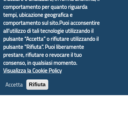
partire dal progetto nazionale Aree Interne
comportamento per quanto riguarda
promosso dal Dipartimento per lo Sviluppo
tempi, ubicazione geografica e
Economico e finalizzato al rilancio socio-economico
comportamento sul sito.Puoi acconsentire
delle valli dell’entroterra. In particolare fornisce
all’utilizzo di tali tecnologie utilizzando il
informazioni ed aggiornamenti sulla
Strategia
pulsante “Accetta” o rifiutare utilizzando il
d'Area Antola-Tigullio
, in collaborazione con Regione
pulsante "Rifiuta". Puoi liberamente
Liguria ed ANCI Liguria.
prestare, rifiutare o revocare il tuo
consenso, in qualsiasi momento.
Visualizza la Cookie Policy
Copyright © 2017 Città metropolitana di Genova |
Accetta
Rifiuta
CF: 80007350103
Tecnologie e Accessibilità
Privacy
Note Legali