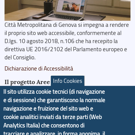
Città Metropolitana di Genova si impegna a rendere
il proprio sito web accessibile, conformemente al
D.lgs. 10 agosto 2018, n.106 che ha recepito la
direttiva UE 2016/2102 del Parlamento europeo e
del Consiglio.
Dichiarazione di Accessibilità
Info Cookies
Il progetto Aree Interne
Il sito utilizza cookie tecnici (di navigazione
e di sessione) che garantiscono la normale
navigazione e fruizione del sito web e
cookie analitici inviati da terze parti (Web
Il portale di marketing territoriale e sviluppo locale
Analytics Italia) che consentono di
di Genova Città Metropolitana si è sviluppato a
tracciare e analizzare, in forma anonima, il