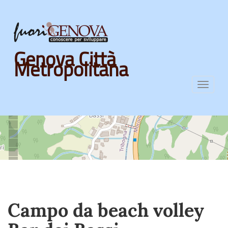
Skip
Genova Città
to
Metropolitana
main
content
Toggl
navig
Campo da beach volley