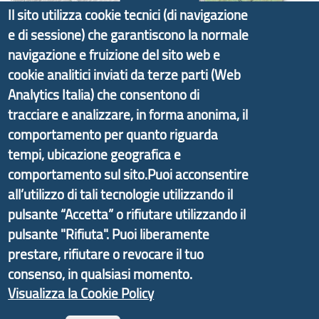
Il sito utilizza cookie tecnici (di navigazione
e di sessione) che garantiscono la normale
navigazione e fruizione del sito web e
Il portale di marketing territoriale e sviluppo locale
cookie analitici inviati da terze parti (Web
di Genova Città Metropolitana si è sviluppato a
Analytics Italia) che consentono di
partire dal progetto nazionale Aree Interne
tracciare e analizzare, in forma anonima, il
promosso dal Dipartimento per lo Sviluppo
comportamento per quanto riguarda
Economico e finalizzato al rilancio socio-economico
tempi, ubicazione geografica e
delle valli dell’entroterra. In particolare fornisce
comportamento sul sito.Puoi acconsentire
informazioni ed aggiornamenti sulla
Strategia
all’utilizzo di tali tecnologie utilizzando il
d'Area Antola-Tigullio
, in collaborazione con Regione
pulsante “Accetta” o rifiutare utilizzando il
Liguria ed ANCI Liguria.
pulsante "Rifiuta". Puoi liberamente
prestare, rifiutare o revocare il tuo
consenso, in qualsiasi momento.
Visualizza la Cookie Policy
Copyright © 2017 Città metropolitana di Genova |
CF: 80007350103