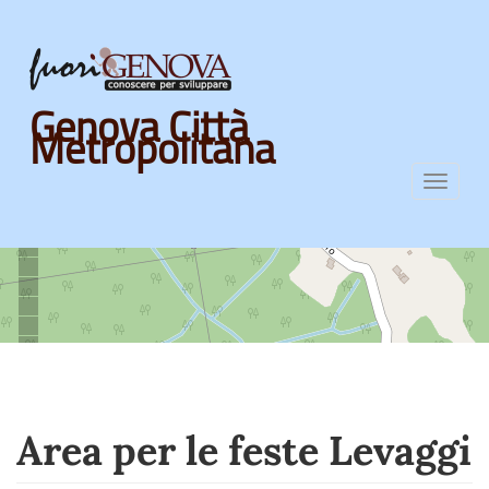
Skip
Genova Città
to
Metropolitana
main
content
Toggl
navig
Area per le feste Levaggi