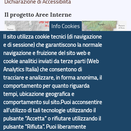
Dichiarazione di Accessibilità
Il progetto Aree Interne
Info Cookies
Il sito utilizza cookie tecnici (di navigazione
e di sessione) che garantiscono la normale
Il portale di marketing territoriale e sviluppo locale
navigazione e fruizione del sito web e
di Genova Città Metropolitana si è sviluppato a
cookie analitici inviati da terze parti (Web
partire dal progetto nazionale Aree Interne
Analytics Italia) che consentono di
promosso dal Dipartimento per lo Sviluppo
tracciare e analizzare, in forma anonima, il
Economico e finalizzato al rilancio socio-economico
comportamento per quanto riguarda
delle valli dell’entroterra. In particolare fornisce
tempi, ubicazione geografica e
informazioni ed aggiornamenti sulla
Strategia
comportamento sul sito.Puoi acconsentire
d'Area Antola-Tigullio
, in collaborazione con Regione
all’utilizzo di tali tecnologie utilizzando il
Liguria ed ANCI Liguria.
pulsante “Accetta” o rifiutare utilizzando il
pulsante "Rifiuta". Puoi liberamente