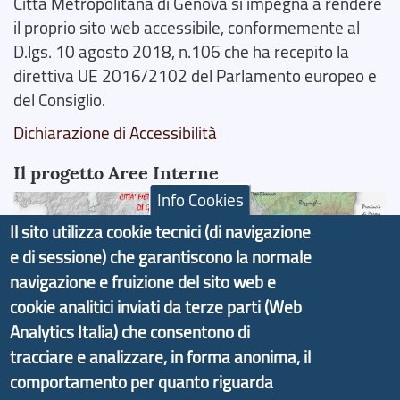
Città Metropolitana di Genova si impegna a rendere
il proprio sito web accessibile, conformemente al
D.lgs. 10 agosto 2018, n.106 che ha recepito la
direttiva UE 2016/2102 del Parlamento europeo e
del Consiglio.
Dichiarazione di Accessibilità
Il progetto Aree Interne
Info Cookies
Il sito utilizza cookie tecnici (di navigazione
e di sessione) che garantiscono la normale
navigazione e fruizione del sito web e
Il portale di marketing territoriale e sviluppo locale
cookie analitici inviati da terze parti (Web
di Genova Città Metropolitana si è sviluppato a
Analytics Italia) che consentono di
partire dal progetto nazionale Aree Interne
tracciare e analizzare, in forma anonima, il
promosso dal Dipartimento per lo Sviluppo
Economico e finalizzato al rilancio socio-economico
comportamento per quanto riguarda