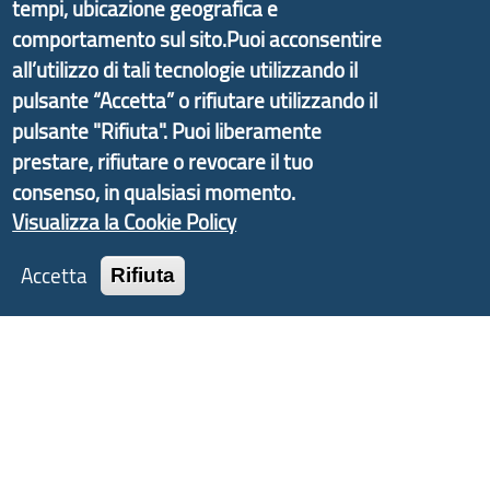
delle valli dell’entroterra. In particolare fornisce
tempi, ubicazione geografica e
informazioni ed aggiornamenti sulla
Strategia
comportamento sul sito.Puoi acconsentire
d'Area Antola-Tigullio
, in collaborazione con Regione
all’utilizzo di tali tecnologie utilizzando il
Liguria ed ANCI Liguria.
pulsante “Accetta” o rifiutare utilizzando il
pulsante "Rifiuta". Puoi liberamente
prestare, rifiutare o revocare il tuo
consenso, in qualsiasi momento.
Copyright © 2017 Città metropolitana di Genova |
Visualizza la Cookie Policy
CF: 80007350103
Accetta
Rifiuta
Tecnologie e Accessibilità
Privacy
Note Legali
Contatti
Statistiche