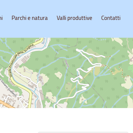
ni
Parchi e natura
Valli produttive
Contatti