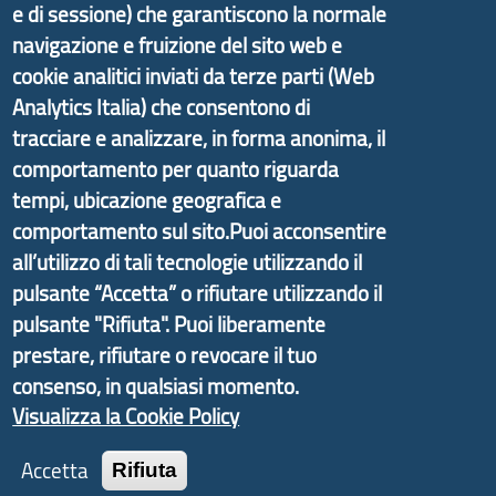
e di sessione) che garantiscono la normale
navigazione e fruizione del sito web e
cookie analitici inviati da terze parti (Web
Analytics Italia) che consentono di
Il portale di marketing territoriale e sviluppo locale
tracciare e analizzare, in forma anonima, il
di Genova Città Metropolitana si è sviluppato a
comportamento per quanto riguarda
partire dal progetto nazionale Aree Interne
tempi, ubicazione geografica e
promosso dal Dipartimento per lo Sviluppo
comportamento sul sito.Puoi acconsentire
Economico e finalizzato al rilancio socio-economico
all’utilizzo di tali tecnologie utilizzando il
delle valli dell’entroterra. In particolare fornisce
pulsante “Accetta” o rifiutare utilizzando il
informazioni ed aggiornamenti sulla
Strategia
pulsante "Rifiuta". Puoi liberamente
d'Area Antola-Tigullio
, in collaborazione con Regione
prestare, rifiutare o revocare il tuo
Liguria ed ANCI Liguria.
consenso, in qualsiasi momento.
Visualizza la Cookie Policy
Accetta
Rifiuta
Copyright © 2017 Città metropolitana di Genova |