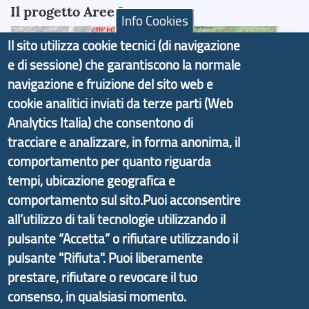
Il progetto Aree Interne
Info Cookies
Il sito utilizza cookie tecnici (di navigazione
e di sessione) che garantiscono la normale
navigazione e fruizione del sito web e
Il portale di marketing territoriale e sviluppo locale
cookie analitici inviati da terze parti (Web
di Genova Città Metropolitana si è sviluppato a
Analytics Italia) che consentono di
partire dal progetto nazionale Aree Interne
tracciare e analizzare, in forma anonima, il
promosso dal Dipartimento per lo Sviluppo
comportamento per quanto riguarda
Economico e finalizzato al rilancio socio-economico
tempi, ubicazione geografica e
delle valli dell’entroterra. In particolare fornisce
comportamento sul sito.Puoi acconsentire
informazioni ed aggiornamenti sulla
Strategia
all’utilizzo di tali tecnologie utilizzando il
d'Area Antola-Tigullio
, in collaborazione con Regione
pulsante “Accetta” o rifiutare utilizzando il
Liguria ed ANCI Liguria.
pulsante "Rifiuta". Puoi liberamente
prestare, rifiutare o revocare il tuo
consenso, in qualsiasi momento.