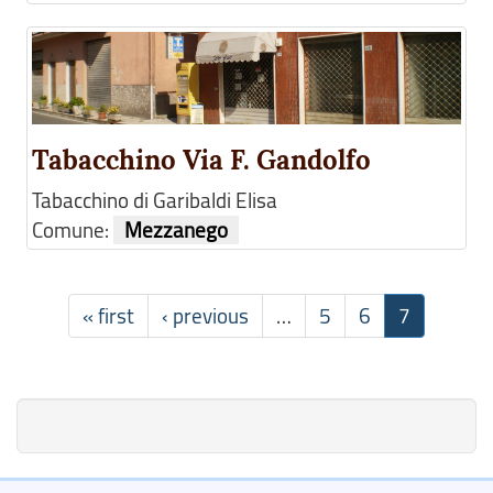
Tabacchino Via F. Gandolfo
Tabacchino di Garibaldi Elisa
Comune:
Mezzanego
« first
‹ previous
…
5
6
7