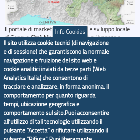
Il portale di marketing territoriale e sviluppo locale
Info Cookies
di Genova Città Metropolitana si è sviluppato a
Il sito utilizza cookie tecnici (di navigazione
partire dal progetto nazionale Aree Interne
e di sessione) che garantiscono la normale
promosso dal Dipartimento per lo Sviluppo
navigazione e fruizione del sito web e
Economico e finalizzato al rilancio socio-economico
cookie analitici inviati da terze parti (Web
delle valli dell’entroterra. In particolare fornisce
Analytics Italia) che consentono di
informazioni ed aggiornamenti sulla
Strategia
tracciare e analizzare, in forma anonima, il
d'Area Antola-Tigullio
, in collaborazione con Regione
comportamento per quanto riguarda
Liguria ed ANCI Liguria.
tempi, ubicazione geografica e
comportamento sul sito.Puoi acconsentire
all’utilizzo di tali tecnologie utilizzando il
pulsante “Accetta” o rifiutare utilizzando il
Copyright © 2017 Città metropolitana di Genova |
CF: 80007350103
pulsante "Rifiuta". Puoi liberamente