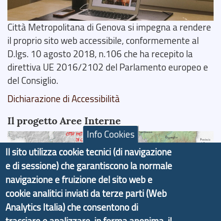
Città Metropolitana di Genova si impegna a rendere
il proprio sito web accessibile, conformemente al
D.lgs. 10 agosto 2018, n.106 che ha recepito la
direttiva UE 2016/2102 del Parlamento europeo e
del Consiglio.
Dichiarazione di Accessibilità
Il progetto Aree Interne
Info Cookies
Il sito utilizza cookie tecnici (di navigazione
e di sessione) che garantiscono la normale
navigazione e fruizione del sito web e
Il portale di marketing territoriale e sviluppo locale
cookie analitici inviati da terze parti (Web
di Genova Città Metropolitana si è sviluppato a
Analytics Italia) che consentono di
partire dal progetto nazionale Aree Interne
tracciare e analizzare, in forma anonima, il