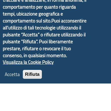
promosso dal Dipartimento per lo Sviluppo
comportamento per quanto riguarda
Economico e finalizzato al rilancio socio-economico
tempi, ubicazione geografica e
delle valli dell’entroterra. In particolare fornisce
comportamento sul sito.Puoi acconsentire
informazioni ed aggiornamenti sulla
Strategia
d'Area Antola-Tigullio
, in collaborazione con Regione
all’utilizzo di tali tecnologie utilizzando il
Liguria ed ANCI Liguria.
pulsante “Accetta” o rifiutare utilizzando il
pulsante "Rifiuta". Puoi liberamente
prestare, rifiutare o revocare il tuo
consenso, in qualsiasi momento.
Copyright © 2017 Città metropolitana di Genova |
Visualizza la Cookie Policy
CF: 80007350103
Accetta
Rifiuta
Tecnologie e Accessibilità
Privacy
Note Legali
Contatti