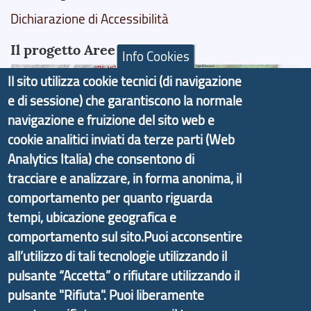
Dichiarazione di Accessibilità
Il progetto Aree Interne
Info Cookies
Il sito utilizza cookie tecnici (di navigazione
e di sessione) che garantiscono la normale
navigazione e fruizione del sito web e
Il portale di marketing territoriale e sviluppo locale
cookie analitici inviati da terze parti (Web
di Genova Città Metropolitana si è sviluppato a
Analytics Italia) che consentono di
partire dal progetto nazionale Aree Interne
tracciare e analizzare, in forma anonima, il
promosso dal Dipartimento per lo Sviluppo
comportamento per quanto riguarda
Economico e finalizzato al rilancio socio-economico
tempi, ubicazione geografica e
delle valli dell’entroterra. In particolare fornisce
comportamento sul sito.Puoi acconsentire
informazioni ed aggiornamenti sulla
Strategia
all’utilizzo di tali tecnologie utilizzando il
d'Area Antola-Tigullio
, in collaborazione con Regione
pulsante “Accetta” o rifiutare utilizzando il
Liguria ed ANCI Liguria.
pulsante "Rifiuta". Puoi liberamente