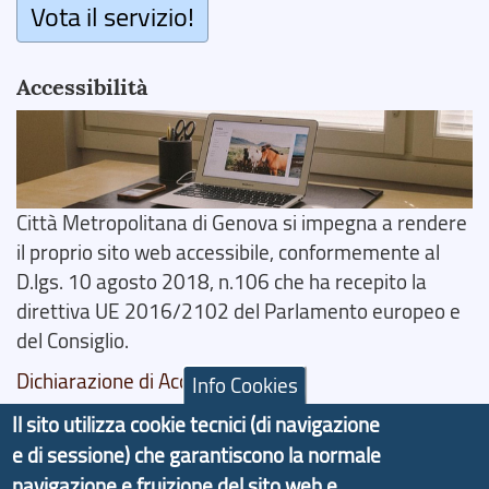
Vota il servizio!
Accessibilità
Città Metropolitana di Genova si impegna a rendere
il proprio sito web accessibile, conformemente al
D.lgs. 10 agosto 2018, n.106 che ha recepito la
direttiva UE 2016/2102 del Parlamento europeo e
del Consiglio.
Dichiarazione di Accessibilità
Info Cookies
Il sito utilizza cookie tecnici (di navigazione
Il progetto Aree Interne
e di sessione) che garantiscono la normale
navigazione e fruizione del sito web e