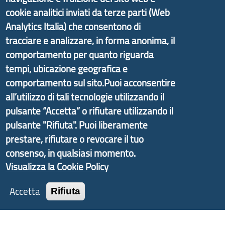
cookie analitici inviati da terze parti (Web
Analytics Italia) che consentono di
Il portale di marketing territoriale e sviluppo locale
tracciare e analizzare, in forma anonima, il
di Genova Città Metropolitana si è sviluppato a
comportamento per quanto riguarda
partire dal progetto nazionale Aree Interne
tempi, ubicazione geografica e
promosso dal Dipartimento per lo Sviluppo
comportamento sul sito.Puoi acconsentire
Economico e finalizzato al rilancio socio-economico
all’utilizzo di tali tecnologie utilizzando il
delle valli dell’entroterra. In particolare fornisce
pulsante “Accetta” o rifiutare utilizzando il
informazioni ed aggiornamenti sulla
Strategia
pulsante "Rifiuta". Puoi liberamente
d'Area Antola-Tigullio
, in collaborazione con Regione
prestare, rifiutare o revocare il tuo
Liguria ed ANCI Liguria.
consenso, in qualsiasi momento.
Visualizza la Cookie Policy
Accetta
Rifiuta
Copyright © 2017 Città metropolitana di Genova |
CF: 80007350103