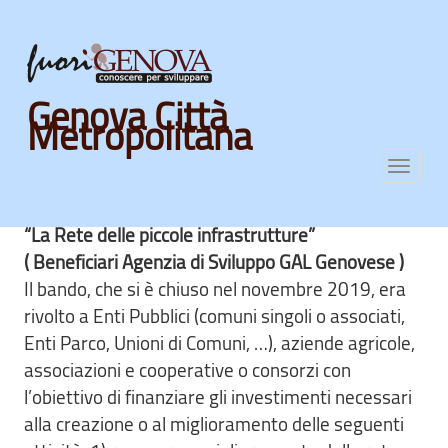
Skip
Genova Città
to
Metropolitana
main
Sottomisura 7.5.1.1p1
content
Toggl
navig
“La Rete delle piccole infrastrutture”
( Beneficiari Agenzia di Sviluppo GAL Genovese )
Il bando, che si è chiuso nel novembre 2019, era
rivolto a Enti Pubblici (comuni singoli o associati,
Enti Parco, Unioni di Comuni, …), aziende agricole,
associazioni e cooperative o consorzi con
l’obiettivo di finanziare gli investimenti necessari
alla creazione o al miglioramento delle seguenti