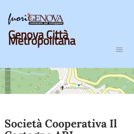
Skip
Genova Città
to
Metropolitana
main
content
Toggl
navig
Società Cooperativa Il