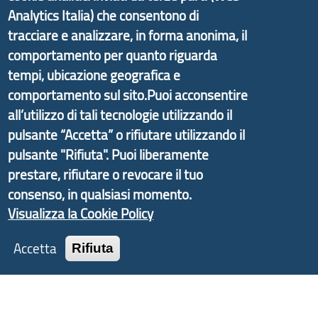
Analytics Italia) che consentono di
promosso dal Dipartimento per lo Sviluppo
tracciare e analizzare, in forma anonima, il
Economico e finalizzato al rilancio socio-economico
comportamento per quanto riguarda
delle valli dell’entroterra. In particolare fornisce
tempi, ubicazione geografica e
informazioni ed aggiornamenti sulla
Strategia
comportamento sul sito.Puoi acconsentire
d'Area Antola-Tigullio
, in collaborazione con Regione
Liguria ed ANCI Liguria.
all’utilizzo di tali tecnologie utilizzando il
pulsante “Accetta” o rifiutare utilizzando il
pulsante "Rifiuta". Puoi liberamente
prestare, rifiutare o revocare il tuo
Copyright © 2017 Città metropolitana di Genova |
consenso, in qualsiasi momento.
CF: 80007350103
Visualizza la Cookie Policy
Tecnologie e Accessibilità
Accetta
Rifiuta
Privacy
Note Legali