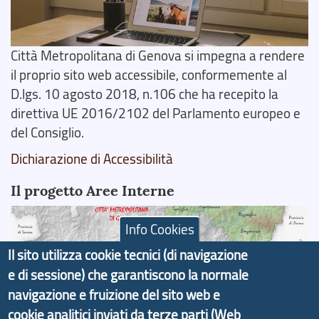
Città Metropolitana di Genova si impegna a rendere
il proprio sito web accessibile, conformemente al
D.lgs. 10 agosto 2018, n.106 che ha recepito la
direttiva UE 2016/2102 del Parlamento europeo e
del Consiglio.
Dichiarazione di Accessibilità
Il progetto Aree Interne
Info Cookies
Il sito utilizza cookie tecnici (di navigazione
e di sessione) che garantiscono la normale
Il portale di marketing territoriale e sviluppo locale
navigazione e fruizione del sito web e
di Genova Città Metropolitana si è sviluppato a
cookie analitici inviati da terze parti (Web
partire dal progetto nazionale Aree Interne