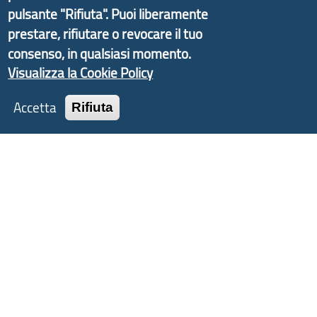
Liguria ed ANCI Liguria.
pulsante "Rifiuta". Puoi liberamente
prestare, rifiutare o revocare il tuo
consenso, in qualsiasi momento.
Visualizza la Cookie Policy
Copyright © 2017 Città metropolitana di Genova |
CF: 80007350103
Accetta
Rifiuta
Tecnologie e Accessibilità
Privacy
Note Legali
Contatti
Statistiche
Area Riservata