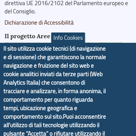
direttiva UE 2016/2102 del Parlamento europeo e
del Consiglio.
Dichiarazione di Accessibilità
Il progetto Aree Interne
Info Cookies
Il sito utilizza cookie tecnici (di navigazione
e di sessione) che garantiscono la normale
navigazione e fruizione del sito web e
cookie analitici inviati da terze parti (Web
Il portale di marketing territoriale e sviluppo locale
di Genova Città Metropolitana si è sviluppato a
Analytics Italia) che consentono di
partire dal progetto nazionale Aree Interne
tracciare e analizzare, in forma anonima, il
promosso dal Dipartimento per lo Sviluppo
comportamento per quanto riguarda
Economico e finalizzato al rilancio socio-economico
tempi, ubicazione geografica e
delle valli dell’entroterra. In particolare fornisce
comportamento sul sito.Puoi acconsentire
informazioni ed aggiornamenti sulla
Strategia
all’utilizzo di tali tecnologie utilizzando il
d'Area Antola-Tigullio
, in collaborazione con Regione
pulsante “Accetta” o rifiutare utilizzando il