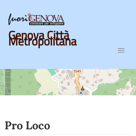
Skip
Genova Città
to
Metropolitana
main
content
Toggl
navig
Pro Loco