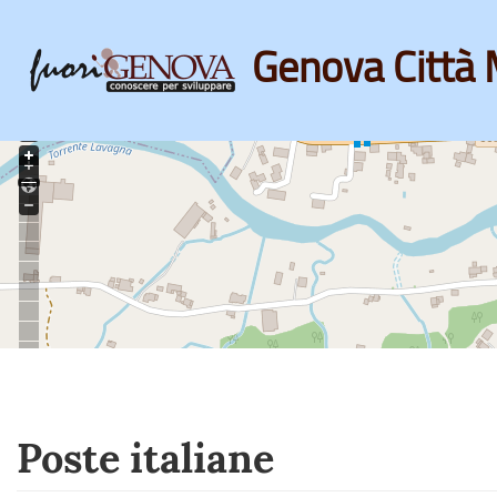
Genova Città 
Skip
to
main
content
Poste italiane