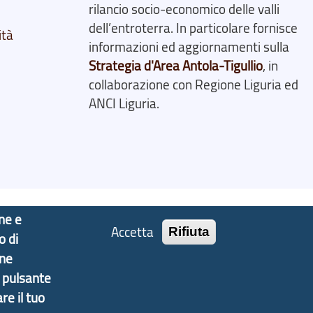
rilancio socio-economico delle valli
dell’entroterra. In particolare fornisce
ità
informazioni ed aggiornamenti sulla
Strategia d'Area Antola-Tigullio
, in
collaborazione con Regione Liguria ed
ANCI Liguria.
one e
Accetta
Rifiuta
o di
one
l pulsante
re il tuo