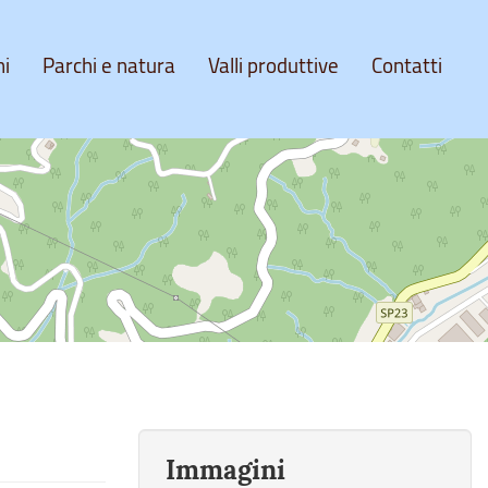
ni
Parchi e natura
Valli produttive
Contatti
Immagini