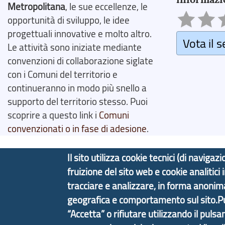
Metropolitana
, le sue eccellenze, le
opportunità di sviluppo, le idee
progettuali innovative e molto altro.
Vota il s
Le attività sono iniziate mediante
convenzioni di collaborazione siglate
con i Comuni del territorio e
continueranno in modo più snello a
supporto del territorio stesso. Puoi
scoprire a questo link i
Comuni
convenzionati o in fase di adesione
.
Il sito utilizza cookie tecnici (di navig
fruizione del sito web e cookie analitici
Copyright © 2017 Città metropolitana di Genova | C
tracciare e analizzare, in forma anoni
geografica e comportamento sul sito.Puoi
Tecnologie e Accessibilità
Privacy
Note Legali
“Accetta” o rifiutare utilizzando il pulsa