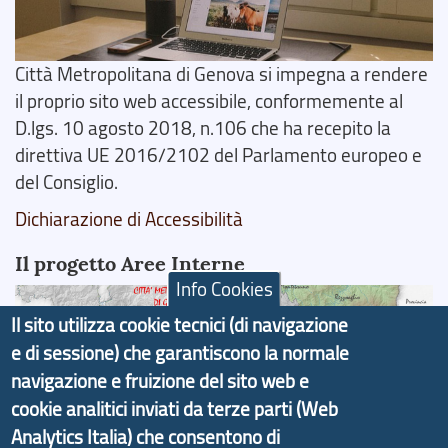
Città Metropolitana di Genova si impegna a rendere
il proprio sito web accessibile, conformemente al
D.lgs. 10 agosto 2018, n.106 che ha recepito la
direttiva UE 2016/2102 del Parlamento europeo e
del Consiglio.
Dichiarazione di Accessibilità
Il progetto Aree Interne
Info Cookies
Il sito utilizza cookie tecnici (di navigazione
e di sessione) che garantiscono la normale
navigazione e fruizione del sito web e
Il portale di marketing territoriale e sviluppo locale
cookie analitici inviati da terze parti (Web
di Genova Città Metropolitana si è sviluppato a
Analytics Italia) che consentono di
partire dal progetto nazionale Aree Interne