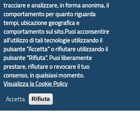
tracciare e analizzare, in forma anonima, il
promosso dal Dipartimento per lo Sviluppo
comportamento per quanto riguarda
Economico e finalizzato al rilancio socio-economico
tempi, ubicazione geografica e
delle valli dell’entroterra. In particolare fornisce
comportamento sul sito.Puoi acconsentire
informazioni ed aggiornamenti sulla
Strategia
all’utilizzo di tali tecnologie utilizzando il
d'Area Antola-Tigullio
, in collaborazione con Regione
pulsante “Accetta” o rifiutare utilizzando il
Liguria ed ANCI Liguria.
pulsante "Rifiuta". Puoi liberamente
prestare, rifiutare o revocare il tuo
consenso, in qualsiasi momento.
Copyright © 2017 Città metropolitana di Genova |
Visualizza la Cookie Policy
CF: 80007350103
Accetta
Rifiuta
Tecnologie e Accessibilità
Privacy
Note Legali