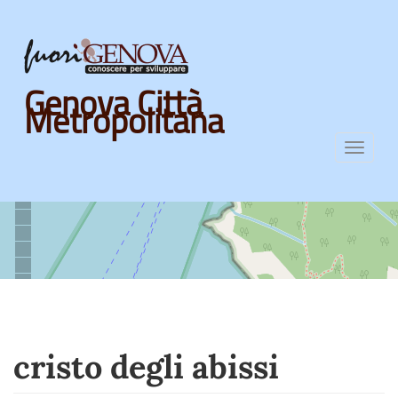
Skip
Genova Città
to
Metropolitana
main
content
Toggl
navig
cristo degli abissi