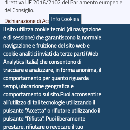
direttiva UE 2016/2102 del Parlamento europeo e
del Consiglio.
Info Cookies
Dichiarazione di Accessibilità
Il sito utilizza cookie tecnici (di navigazione
Il progetto Aree Interne
e di sessione) che garantiscono la normale
navigazione e fruizione del sito web e
cookie analitici inviati da terze parti (Web
Analytics Italia) che consentono di
tracciare e analizzare, in forma anonima, il
Il portale di marketing territoriale e sviluppo locale
comportamento per quanto riguarda
di Genova Città Metropolitana si è sviluppato a
partire dal progetto nazionale Aree Interne
tempi, ubicazione geografica e
promosso dal Dipartimento per lo Sviluppo
comportamento sul sito.Puoi acconsentire
Economico e finalizzato al rilancio socio-economico
all’utilizzo di tali tecnologie utilizzando il
delle valli dell’entroterra. In particolare fornisce
pulsante “Accetta” o rifiutare utilizzando il
informazioni ed aggiornamenti sulla
Strategia
pulsante "Rifiuta". Puoi liberamente
d'Area Antola-Tigullio
, in collaborazione con Regione
prestare, rifiutare o revocare il tuo