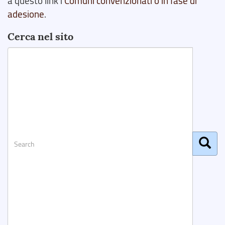
a questo link i
Comuni convenzionati o in fase di
adesione
.
Cerca nel sito