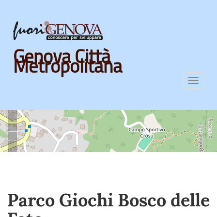
Skip
Genova Città
to
Metropolitana
main
content
Toggl
navig
Parco Giochi Bosco delle