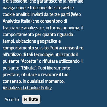
e di sessione) che garantiscono la normale
Il portale di marketing territoriale e sviluppo locale
navigazione e fruizione del sito web e
di Genova Città Metropolitana si è sviluppato a
cookie analitici inviati da terze parti (Web
partire dal progetto nazionale Aree Interne
Analytics Italia) che consentono di
promosso dal Dipartimento per lo Sviluppo
tracciare e analizzare, in forma anonima, il
Economico e finalizzato al rilancio socio-economico
comportamento per quanto riguarda
delle valli dell’entroterra. In particolare fornisce
tempi, ubicazione geografica e
informazioni ed aggiornamenti sulla
Strategia
comportamento sul sito.Puoi acconsentire
d'Area Antola-Tigullio
, in collaborazione con Regione
all’utilizzo di tali tecnologie utilizzando il
Liguria ed ANCI Liguria.
pulsante “Accetta” o rifiutare utilizzando il
pulsante "Rifiuta". Puoi liberamente
prestare, rifiutare o revocare il tuo
consenso, in qualsiasi momento.
Copyright © 2017 Città metropolitana di Genova |
CF: 80007350103
Visualizza la Cookie Policy
Tecnologie e Accessibilità
Accetta
Rifiuta