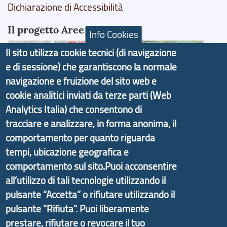
Dichiarazione di Accessibilità
Il progetto Aree Interne
Info Cookies
Il sito utilizza cookie tecnici (di navigazione
e di sessione) che garantiscono la normale
navigazione e fruizione del sito web e
Il portale di marketing territoriale e sviluppo locale
cookie analitici inviati da terze parti (Web
di Genova Città Metropolitana si è sviluppato a
Analytics Italia) che consentono di
partire dal progetto nazionale Aree Interne
tracciare e analizzare, in forma anonima, il
promosso dal Dipartimento per lo Sviluppo
comportamento per quanto riguarda
Economico e finalizzato al rilancio socio-economico
tempi, ubicazione geografica e
delle valli dell’entroterra. In particolare fornisce
comportamento sul sito.Puoi acconsentire
informazioni ed aggiornamenti sulla
Strategia
all’utilizzo di tali tecnologie utilizzando il
d'Area Antola-Tigullio
, in collaborazione con Regione
pulsante “Accetta” o rifiutare utilizzando il
Liguria ed ANCI Liguria.
pulsante "Rifiuta". Puoi liberamente
prestare, rifiutare o revocare il tuo