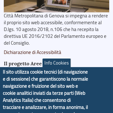
Città Metropolitana di Genova si impegna a rendere
il proprio sito web accessibile, conformemente al
D.lgs. 10 agosto 2018, n.106 che ha recepito la
direttiva UE 2016/2102 del Parlamento europeo e
del Consiglio.
Dichiarazione di Accessibilità
Info Cookies
Il progetto Aree Interne
Il sito utilizza cookie tecnici (di navigazione
e di sessione) che garantiscono la normale
navigazione e fruizione del sito web e
cookie analitici inviati da terze parti (Web
Il portale di marketing territoriale e sviluppo locale
Analytics Italia) che consentono di
di Genova Città Metropolitana si è sviluppato a
tracciare e analizzare, in forma anonima, il
partire dal progetto nazionale Aree Interne