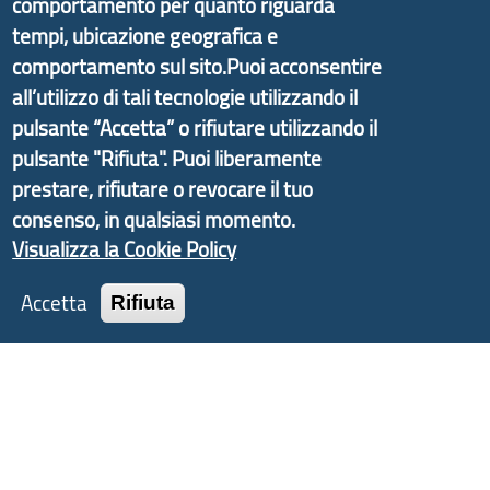
comportamento per quanto riguarda
promosso dal Dipartimento per lo Sviluppo
tempi, ubicazione geografica e
Economico e finalizzato al rilancio socio-economico
comportamento sul sito.Puoi acconsentire
delle valli dell’entroterra. In particolare fornisce
all’utilizzo di tali tecnologie utilizzando il
informazioni ed aggiornamenti sulla
Strategia
pulsante “Accetta” o rifiutare utilizzando il
d'Area Antola-Tigullio
, in collaborazione con Regione
pulsante "Rifiuta". Puoi liberamente
Liguria ed ANCI Liguria.
prestare, rifiutare o revocare il tuo
consenso, in qualsiasi momento.
Visualizza la Cookie Policy
Copyright © 2017 Città metropolitana di Genova |
Accetta
CF: 80007350103
Rifiuta
Tecnologie e Accessibilità
Privacy
Note Legali
Contatti