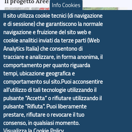
Il progetto Aree Interne
Info Cookies
Il sito utilizza cookie tecnici (di navigazione
e di sessione) che garantiscono la normale
navigazione e fruizione del sito web e
Il portale di marketing territoriale e sviluppo locale
cookie analitici inviati da terze parti (Web
di Genova Città Metropolitana si è sviluppato a
Analytics Italia) che consentono di
partire dal progetto nazionale Aree Interne
tracciare e analizzare, in forma anonima, il
promosso dal Dipartimento per lo Sviluppo
comportamento per quanto riguarda
Economico e finalizzato al rilancio socio-economico
tempi, ubicazione geografica e
delle valli dell’entroterra. In particolare fornisce
comportamento sul sito.Puoi acconsentire
informazioni ed aggiornamenti sulla
Strategia
all’utilizzo di tali tecnologie utilizzando il
d'Area Antola-Tigullio
, in collaborazione con Regione
pulsante “Accetta” o rifiutare utilizzando il
Liguria ed ANCI Liguria.
pulsante "Rifiuta". Puoi liberamente
prestare, rifiutare o revocare il tuo
consenso, in qualsiasi momento.
Visualizza la Cookie Policy