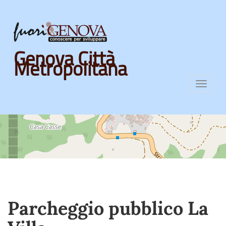
Skip
Genova Città
to
Metropolitana
main
content
Toggl
navig
Parcheggio pubblico La