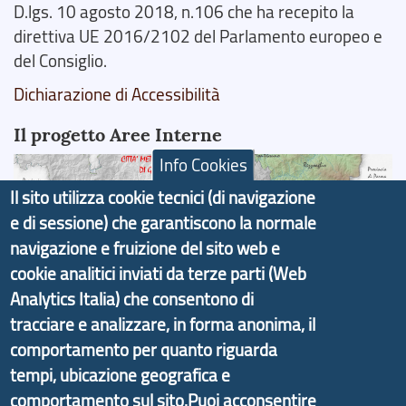
D.lgs. 10 agosto 2018, n.106 che ha recepito la
direttiva UE 2016/2102 del Parlamento europeo e
del Consiglio.
Dichiarazione di Accessibilità
Il progetto Aree Interne
Info Cookies
Il sito utilizza cookie tecnici (di navigazione
e di sessione) che garantiscono la normale
navigazione e fruizione del sito web e
Il portale di marketing territoriale e sviluppo locale
di Genova Città Metropolitana si è sviluppato a
cookie analitici inviati da terze parti (Web
partire dal progetto nazionale Aree Interne
Analytics Italia) che consentono di
promosso dal Dipartimento per lo Sviluppo
tracciare e analizzare, in forma anonima, il
Economico e finalizzato al rilancio socio-economico
comportamento per quanto riguarda
delle valli dell’entroterra. In particolare fornisce
tempi, ubicazione geografica e
informazioni ed aggiornamenti sulla
Strategia
comportamento sul sito.Puoi acconsentire