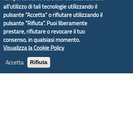
d'Area Antola-Tigullio
, in collaborazione con Regione
all’utilizzo di tali tecnologie utilizzando il
Liguria ed ANCI Liguria.
pulsante “Accetta” o rifiutare utilizzando il
pulsante "Rifiuta". Puoi liberamente
prestare, rifiutare o revocare il tuo
consenso, in qualsiasi momento.
Copyright © 2017 Città metropolitana di Genova |
Visualizza la Cookie Policy
CF: 80007350103
Accetta
Rifiuta
Tecnologie e Accessibilità
Privacy
Note Legali
Contatti
Statistiche
Area Riservata