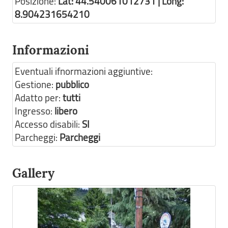
Posizione:
Lat: 44.540061012731 | Long:
8.904231654210
Informazioni
Eventuali ifnormazioni aggiuntive:
Gestione:
pubblico
Adatto per:
tutti
Ingresso:
libero
Accesso disabili:
SI
Parcheggi:
Parcheggi
Gallery