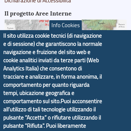
Dichiarazione di Accessibilità
Il progetto Aree Interne
Info Cookies
Il sito utilizza cookie tecnici (di navigazione
e di sessione) che garantiscono la normale
Il portale di marketing territoriale e sviluppo locale
navigazione e fruizione del sito web e
di Genova Città Metropolitana si è sviluppato a
cookie analitici inviati da terze parti (Web
partire dal progetto nazionale Aree Interne
Analytics Italia) che consentono di
promosso dal Dipartimento per lo Sviluppo
tracciare e analizzare, in forma anonima, il
Economico e finalizzato al rilancio socio-economico
comportamento per quanto riguarda
delle valli dell’entroterra. In particolare fornisce
tempi, ubicazione geografica e
informazioni ed aggiornamenti sulla
Strategia
comportamento sul sito.Puoi acconsentire
d'Area Antola-Tigullio
, in collaborazione con Regione
all’utilizzo di tali tecnologie utilizzando il
Liguria ed ANCI Liguria.
pulsante “Accetta” o rifiutare utilizzando il
pulsante "Rifiuta". Puoi liberamente