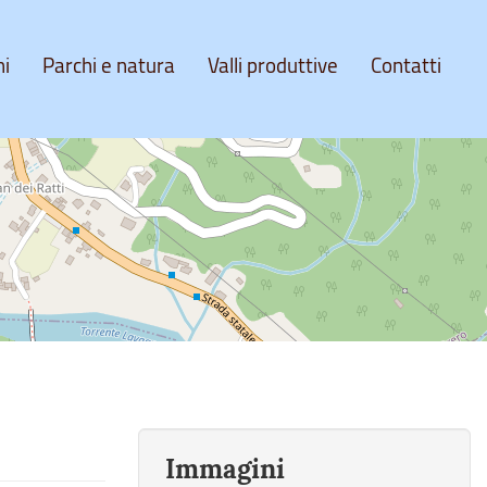
ni
Parchi e natura
Valli produttive
Contatti
Immagini