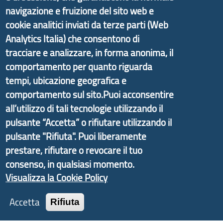
Il portale di marketing territoriale e sviluppo locale
navigazione e fruizione del sito web e
di Genova Città Metropolitana si è sviluppato a
cookie analitici inviati da terze parti (Web
partire dal progetto nazionale Aree Interne
Analytics Italia) che consentono di
promosso dal Dipartimento per lo Sviluppo
tracciare e analizzare, in forma anonima, il
Economico e finalizzato al rilancio socio-economico
comportamento per quanto riguarda
delle valli dell’entroterra. In particolare fornisce
tempi, ubicazione geografica e
informazioni ed aggiornamenti sulla
Strategia
comportamento sul sito.Puoi acconsentire
d'Area Antola-Tigullio
, in collaborazione con Regione
all’utilizzo di tali tecnologie utilizzando il
Liguria ed ANCI Liguria.
pulsante “Accetta” o rifiutare utilizzando il
pulsante "Rifiuta". Puoi liberamente
prestare, rifiutare o revocare il tuo
Copyright © 2017 Città metropolitana di Genova |
consenso, in qualsiasi momento.
CF: 80007350103
Visualizza la Cookie Policy
Tecnologie e Accessibilità
Accetta
Rifiuta
Privacy