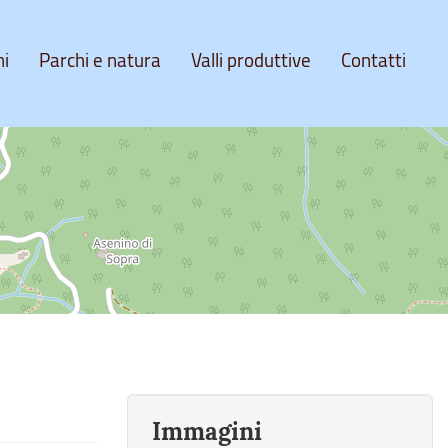
ni
Parchi e natura
Valli produttive
Contatti
Immagini