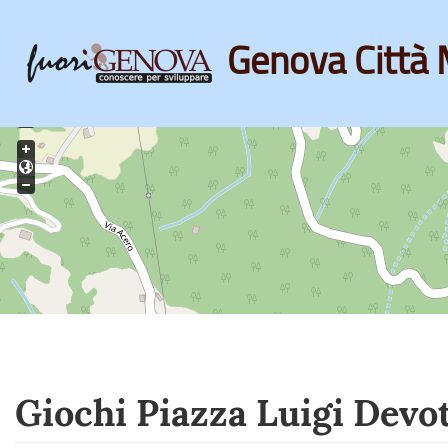
Genova Città 
Skip
to
main
content
Giochi Piazza Luigi Devo