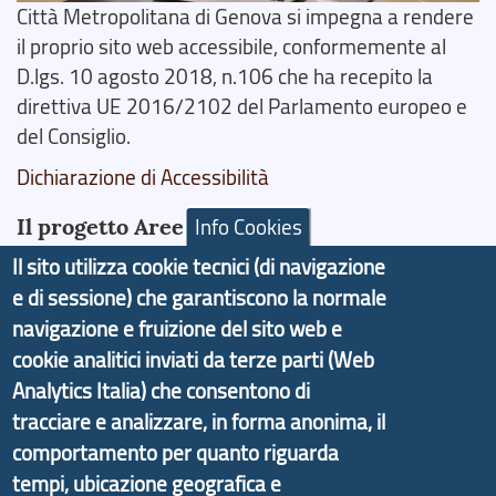
Città Metropolitana di Genova si impegna a rendere
il proprio sito web accessibile, conformemente al
D.lgs. 10 agosto 2018, n.106 che ha recepito la
direttiva UE 2016/2102 del Parlamento europeo e
del Consiglio.
Dichiarazione di Accessibilità
Il progetto Aree Interne
Info Cookies
Il sito utilizza cookie tecnici (di navigazione
e di sessione) che garantiscono la normale
navigazione e fruizione del sito web e
cookie analitici inviati da terze parti (Web
Il portale di marketing territoriale e sviluppo locale
Analytics Italia) che consentono di
di Genova Città Metropolitana si è sviluppato a
tracciare e analizzare, in forma anonima, il
partire dal progetto nazionale Aree Interne
comportamento per quanto riguarda
promosso dal Dipartimento per lo Sviluppo
tempi, ubicazione geografica e
Economico e finalizzato al rilancio socio-economico