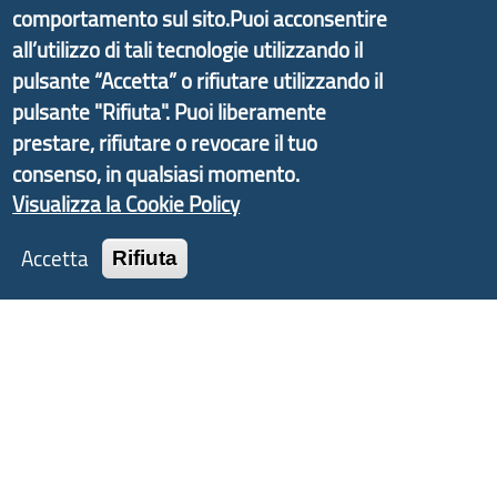
comportamento sul sito.Puoi acconsentire
delle valli dell’entroterra. In particolare fornisce
informazioni ed aggiornamenti sulla
Strategia
all’utilizzo di tali tecnologie utilizzando il
d'Area Antola-Tigullio
, in collaborazione con Regione
pulsante “Accetta” o rifiutare utilizzando il
Liguria ed ANCI Liguria.
pulsante "Rifiuta". Puoi liberamente
prestare, rifiutare o revocare il tuo
consenso, in qualsiasi momento.
Visualizza la Cookie Policy
Copyright © 2017 Città metropolitana di Genova |
CF: 80007350103
Accetta
Rifiuta
Tecnologie e Accessibilità
Privacy
Note Legali
Contatti
Statistiche