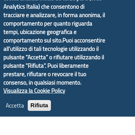
di Genova Città Metropolitana si è sviluppato a
Analytics Italia) che consentono di
partire dal progetto nazionale Aree Interne
tracciare e analizzare, in forma anonima, il
promosso dal Dipartimento per lo Sviluppo
comportamento per quanto riguarda
Economico e finalizzato al rilancio socio-economico
tempi, ubicazione geografica e
delle valli dell’entroterra. In particolare fornisce
comportamento sul sito.Puoi acconsentire
informazioni ed aggiornamenti sulla
Strategia
all’utilizzo di tali tecnologie utilizzando il
d'Area Antola-Tigullio
, in collaborazione con Regione
pulsante “Accetta” o rifiutare utilizzando il
Liguria ed ANCI Liguria.
pulsante "Rifiuta". Puoi liberamente
prestare, rifiutare o revocare il tuo
consenso, in qualsiasi momento.
Copyright © 2017 Città metropolitana di Genova |
Visualizza la Cookie Policy
CF: 80007350103
Accetta
Rifiuta
Tecnologie e Accessibilità
Privacy