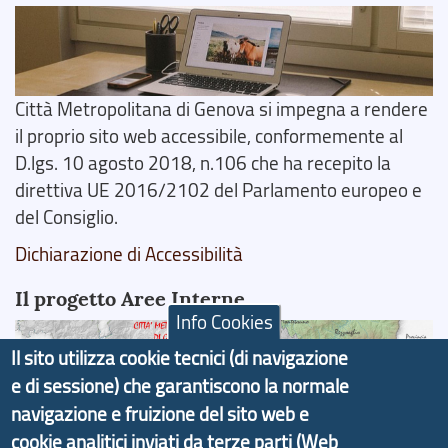
Città Metropolitana di Genova si impegna a rendere
il proprio sito web accessibile, conformemente al
D.lgs. 10 agosto 2018, n.106 che ha recepito la
direttiva UE 2016/2102 del Parlamento europeo e
del Consiglio.
Dichiarazione di Accessibilità
Il progetto Aree Interne
Info Cookies
Il sito utilizza cookie tecnici (di navigazione
e di sessione) che garantiscono la normale
navigazione e fruizione del sito web e
Il portale di marketing territoriale e sviluppo locale
cookie analitici inviati da terze parti (Web