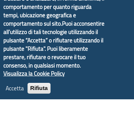
comportamento per quanto riguarda
Economico e finalizzato al rilancio socio-economico
tempi, ubicazione geografica e
delle valli dell’entroterra. In particolare fornisce
comportamento sul sito.Puoi acconsentire
informazioni ed aggiornamenti sulla
Strategia
d'Area Antola-Tigullio
, in collaborazione con Regione
all’utilizzo di tali tecnologie utilizzando il
Liguria ed ANCI Liguria.
pulsante “Accetta” o rifiutare utilizzando il
pulsante "Rifiuta". Puoi liberamente
prestare, rifiutare o revocare il tuo
consenso, in qualsiasi momento.
Copyright © 2017 Città metropolitana di Genova |
Visualizza la Cookie Policy
CF: 80007350103
Accetta
Rifiuta
Tecnologie e Accessibilità
Privacy
Note Legali
Contatti