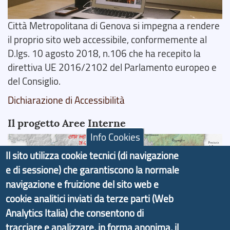
Città Metropolitana di Genova si impegna a rendere
il proprio sito web accessibile, conformemente al
D.lgs. 10 agosto 2018, n.106 che ha recepito la
direttiva UE 2016/2102 del Parlamento europeo e
del Consiglio.
Dichiarazione di Accessibilità
Il progetto Aree Interne
Info Cookies
Il sito utilizza cookie tecnici (di navigazione
e di sessione) che garantiscono la normale
navigazione e fruizione del sito web e
Il portale di marketing territoriale e sviluppo locale
cookie analitici inviati da terze parti (Web
di Genova Città Metropolitana si è sviluppato a
Analytics Italia) che consentono di
partire dal progetto nazionale Aree Interne
tracciare e analizzare, in forma anonima, il
promosso dal Dipartimento per lo Sviluppo