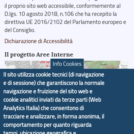
il proprio sito web accessibile, conformemente al
D.lgs. 10 agosto 2018, n.106 che ha recepito la
direttiva UE 2016/2102 del Parlamento europeo e
del Consiglio.
Dichiarazione di Accessibilità
Il progetto Aree Interne
Info Cookies
Il sito utilizza cookie tecnici (di navigazione
e di sessione) che garantiscono la normale
navigazione e fruizione del sito web e
Il portale di marketing territoriale e sviluppo locale
cookie analitici inviati da terze parti (Web
di Genova Città Metropolitana si è sviluppato a
Analytics Italia) che consentono di
partire dal progetto nazionale Aree Interne
promosso dal Dipartimento per lo Sviluppo
tracciare e analizzare, in forma anonima, il
Economico e finalizzato al rilancio socio-economico
comportamento per quanto riguarda
delle valli dell’entroterra. In particolare fornisce
tempi, ubicazione geografica e