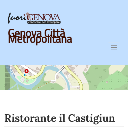
Skip
Genova Città
to
Metropolitana
main
content
Toggl
navig
Ristorante il Castigiun