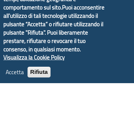
informazioni ed aggiornamenti sulla
Strategia
comportamento sul sito.Puoi acconsentire
d'Area Antola-Tigullio
, in collaborazione con Regione
all’utilizzo di tali tecnologie utilizzando il
Liguria ed ANCI Liguria.
pulsante “Accetta” o rifiutare utilizzando il
pulsante "Rifiuta". Puoi liberamente
prestare, rifiutare o revocare il tuo
consenso, in qualsiasi momento.
Copyright © 2017 Città metropolitana di Genova |
Visualizza la Cookie Policy
CF: 80007350103
Accetta
Rifiuta
Tecnologie e Accessibilità
Privacy
Note Legali
Contatti
Statistiche