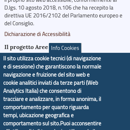
D.lgs. 10 agosto 2018, n.106 che ha recepito la
direttiva UE 2016/2102 del Parlamento europeo e
del Consiglio.
Dichiarazione di Accessibilità
Il progetto Aree Interne
Info Cookies
Il sito utilizza cookie tecnici (di navigazione
e di sessione) che garantiscono la normale
navigazione e fruizione del sito web e
cookie analitici inviati da terze parti (Web
Il portale di marketing territoriale e sviluppo locale
Analytics Italia) che consentono di
di Genova Città Metropolitana si è sviluppato a
tracciare e analizzare, in forma anonima, il
partire dal progetto nazionale Aree Interne
promosso dal Dipartimento per lo Sviluppo
comportamento per quanto riguarda
Economico e finalizzato al rilancio socio-economico
tempi, ubicazione geografica e
delle valli dell’entroterra. In particolare fornisce
comportamento sul sito.Puoi acconsentire