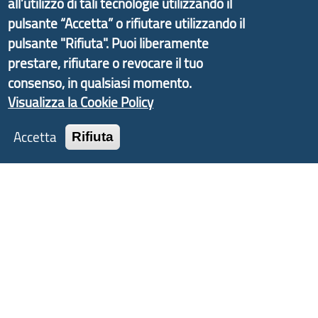
informazioni ed aggiornamenti sulla
Strategia
all’utilizzo di tali tecnologie utilizzando il
d'Area Antola-Tigullio
, in collaborazione con Regione
pulsante “Accetta” o rifiutare utilizzando il
Liguria ed ANCI Liguria.
pulsante "Rifiuta". Puoi liberamente
prestare, rifiutare o revocare il tuo
consenso, in qualsiasi momento.
Visualizza la Cookie Policy
Copyright © 2017 Città metropolitana di Genova |
CF: 80007350103
Accetta
Rifiuta
Tecnologie e Accessibilità
Privacy
Note Legali
Contatti
Statistiche
Area Riservata