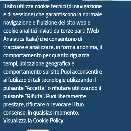
Il sito utilizza cookie tecnici (di navigazione
e di sessione) che garantiscono la normale
Il portale di marketing territoriale e sviluppo locale
navigazione e fruizione del sito web e
di Genova Città Metropolitana si è sviluppato a
cookie analitici inviati da terze parti (Web
partire dal progetto nazionale Aree Interne
Analytics Italia) che consentono di
promosso dal Dipartimento per lo Sviluppo
tracciare e analizzare, in forma anonima, il
Economico e finalizzato al rilancio socio-economico
comportamento per quanto riguarda
delle valli dell’entroterra. In particolare fornisce
tempi, ubicazione geografica e
informazioni ed aggiornamenti sulla
Strategia
comportamento sul sito.Puoi acconsentire
d'Area Antola-Tigullio
, in collaborazione con Regione
all’utilizzo di tali tecnologie utilizzando il
Liguria ed ANCI Liguria.
pulsante “Accetta” o rifiutare utilizzando il
pulsante "Rifiuta". Puoi liberamente
prestare, rifiutare o revocare il tuo
consenso, in qualsiasi momento.
Copyright © 2017 Città metropolitana di Genova |
Visualizza la Cookie Policy
CF: 80007350103