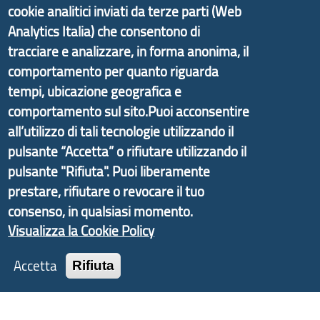
cookie analitici inviati da terze parti (Web
di Genova Città Metropolitana si è sviluppato a
Analytics Italia) che consentono di
partire dal progetto nazionale Aree Interne
tracciare e analizzare, in forma anonima, il
promosso dal Dipartimento per lo Sviluppo
comportamento per quanto riguarda
Economico e finalizzato al rilancio socio-economico
tempi, ubicazione geografica e
delle valli dell’entroterra. In particolare fornisce
comportamento sul sito.Puoi acconsentire
informazioni ed aggiornamenti sulla
Strategia
all’utilizzo di tali tecnologie utilizzando il
d'Area Antola-Tigullio
, in collaborazione con Regione
pulsante “Accetta” o rifiutare utilizzando il
Liguria ed ANCI Liguria.
pulsante "Rifiuta". Puoi liberamente
prestare, rifiutare o revocare il tuo
consenso, in qualsiasi momento.
Visualizza la Cookie Policy
Copyright © 2017 Città metropolitana di Genova |
CF: 80007350103
Accetta
Rifiuta
Tecnologie e Accessibilità
Privacy