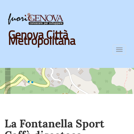
Skip
Genova Città
to
Metropolitana
main
content
Toggl
navig
La Fontanella Sport