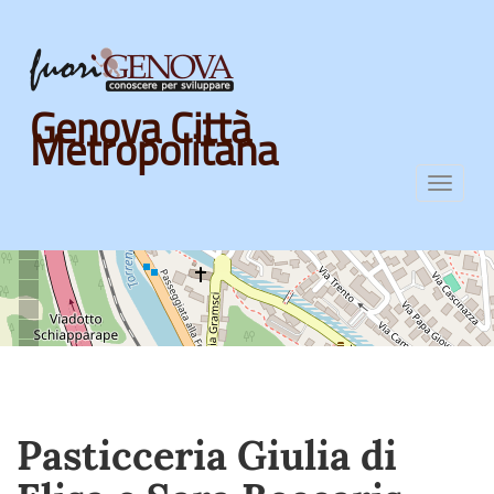
Skip
Genova Città
to
Metropolitana
main
content
Toggl
navig
Pasticceria Giulia di