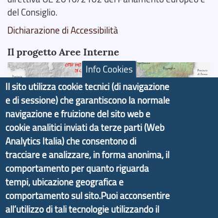
del Consiglio.
Dichiarazione di Accessibilità
Il progetto Aree Interne
Info Cookies
Il sito utilizza cookie tecnici (di navigazione
e di sessione) che garantiscono la normale
Il portale di marketing territoriale e sviluppo locale
navigazione e fruizione del sito web e
di Genova Città Metropolitana si è sviluppato a
cookie analitici inviati da terze parti (Web
partire dal progetto nazionale Aree Interne
Analytics Italia) che consentono di
promosso dal Dipartimento per lo Sviluppo
tracciare e analizzare, in forma anonima, il
Economico e finalizzato al rilancio socio-economico
comportamento per quanto riguarda
delle valli dell’entroterra. In particolare fornisce
tempi, ubicazione geografica e
informazioni ed aggiornamenti sulla
Strategia
comportamento sul sito.Puoi acconsentire
d'Area Antola-Tigullio
, in collaborazione con Regione
all’utilizzo di tali tecnologie utilizzando il
Liguria ed ANCI Liguria.