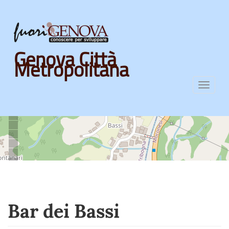
Skip
Genova Città
to
Metropolitana
main
content
Toggl
navig
Bar dei Bassi