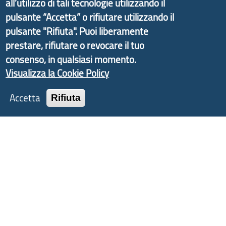
all’utilizzo di tali tecnologie utilizzando il
delle valli dell’entroterra. In particolare fornisce
pulsante “Accetta” o rifiutare utilizzando il
informazioni ed aggiornamenti sulla
Strategia
d'Area Antola-Tigullio
, in collaborazione con Regione
pulsante "Rifiuta". Puoi liberamente
Liguria ed ANCI Liguria.
prestare, rifiutare o revocare il tuo
consenso, in qualsiasi momento.
Visualizza la Cookie Policy
Accetta
Copyright © 2017 Città metropolitana di Genova |
Rifiuta
CF: 80007350103
Tecnologie e Accessibilità
Privacy
Note Legali
Contatti
Statistiche