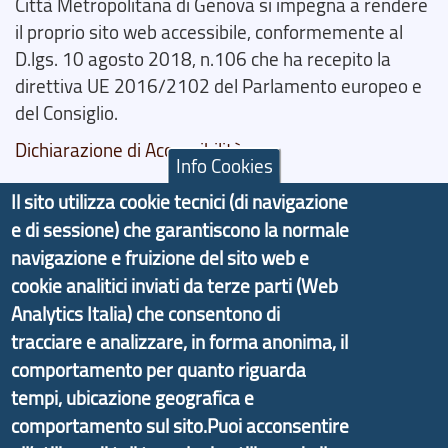
Città Metropolitana di Genova si impegna a rendere
il proprio sito web accessibile, conformemente al
D.lgs. 10 agosto 2018, n.106 che ha recepito la
direttiva UE 2016/2102 del Parlamento europeo e
del Consiglio.
Dichiarazione di Accessibilità
Info Cookies
Il progetto Aree Interne
Il sito utilizza cookie tecnici (di navigazione
e di sessione) che garantiscono la normale
navigazione e fruizione del sito web e
cookie analitici inviati da terze parti (Web
Analytics Italia) che consentono di
Il portale di marketing territoriale e sviluppo locale
tracciare e analizzare, in forma anonima, il
di Genova Città Metropolitana si è sviluppato a
comportamento per quanto riguarda
partire dal progetto nazionale Aree Interne
tempi, ubicazione geografica e
promosso dal Dipartimento per lo Sviluppo
comportamento sul sito.Puoi acconsentire
Economico e finalizzato al rilancio socio-economico