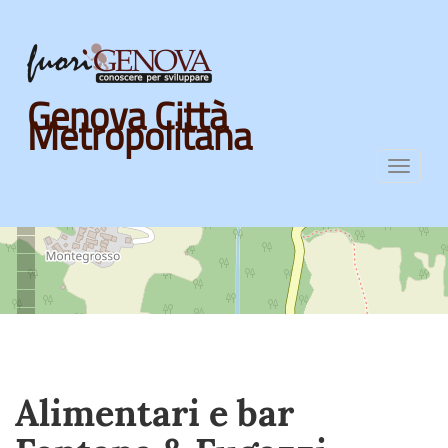
Skip
Genova Città
to
Metropolitana
main
content
Toggl
navig
Alimentari e bar