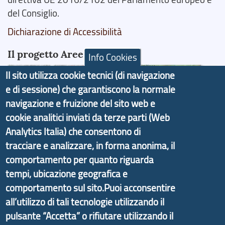
del Consiglio.
Dichiarazione di Accessibilità
Il progetto Aree Interne
Info Cookies
Il sito utilizza cookie tecnici (di navigazione
e di sessione) che garantiscono la normale
navigazione e fruizione del sito web e
Il portale di marketing territoriale e sviluppo locale
cookie analitici inviati da terze parti (Web
di Genova Città Metropolitana si è sviluppato a
Analytics Italia) che consentono di
partire dal progetto nazionale Aree Interne
tracciare e analizzare, in forma anonima, il
promosso dal Dipartimento per lo Sviluppo
comportamento per quanto riguarda
Economico e finalizzato al rilancio socio-economico
tempi, ubicazione geografica e
delle valli dell’entroterra. In particolare fornisce
comportamento sul sito.Puoi acconsentire
informazioni ed aggiornamenti sulla
Strategia
all’utilizzo di tali tecnologie utilizzando il
d'Area Antola-Tigullio
, in collaborazione con Regione
pulsante “Accetta” o rifiutare utilizzando il
Liguria ed ANCI Liguria.