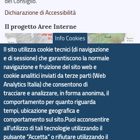
del Consiglio.
Dichiarazione di Accessibilità
Il progetto Aree Interne
Info Cookies
Il sito utilizza cookie tecnici (di navigazione
e di sessione) che garantiscono la normale
Il portale di marketing territoriale e sviluppo locale
navigazione e fruizione del sito web e
di Genova Città Metropolitana si è sviluppato a
cookie analitici inviati da terze parti (Web
partire dal progetto nazionale Aree Interne
Analytics Italia) che consentono di
promosso dal Dipartimento per lo Sviluppo
tracciare e analizzare, in forma anonima, il
Economico e finalizzato al rilancio socio-economico
comportamento per quanto riguarda
delle valli dell’entroterra. In particolare fornisce
tempi, ubicazione geografica e
informazioni ed aggiornamenti sulla
Strategia
comportamento sul sito.Puoi acconsentire
d'Area Antola-Tigullio
, in collaborazione con Regione
all’utilizzo di tali tecnologie utilizzando il
Liguria ed ANCI Liguria.
pulsante “Accetta” o rifiutare utilizzando il