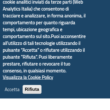
cookie analitici inviati da terze parti (Web
di Genova Città Metropolitana si è sviluppato a
Analytics Italia) che consentono di
partire dal progetto nazionale Aree Interne
tracciare e analizzare, in forma anonima, il
promosso dal Dipartimento per lo Sviluppo
comportamento per quanto riguarda
Economico e finalizzato al rilancio socio-economico
tempi, ubicazione geografica e
delle valli dell’entroterra. In particolare fornisce
comportamento sul sito.Puoi acconsentire
informazioni ed aggiornamenti sulla
Strategia
all’utilizzo di tali tecnologie utilizzando il
d'Area Antola-Tigullio
, in collaborazione con Regione
pulsante “Accetta” o rifiutare utilizzando il
Liguria ed ANCI Liguria.
pulsante "Rifiuta". Puoi liberamente
prestare, rifiutare o revocare il tuo
consenso, in qualsiasi momento.
Copyright © 2017 Città metropolitana di Genova |
Visualizza la Cookie Policy
CF: 80007350103
Accetta
Rifiuta
Tecnologie e Accessibilità
Privacy