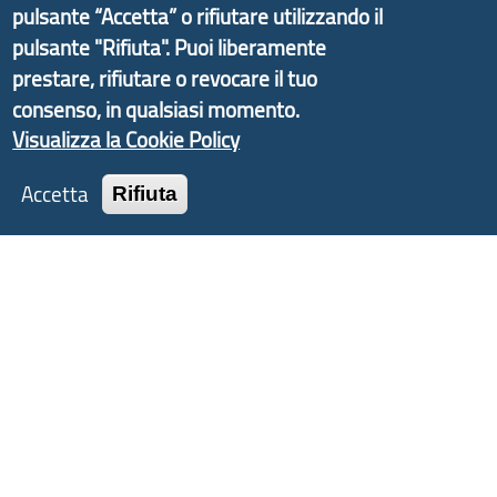
d'Area Antola-Tigullio
, in collaborazione con Regione
pulsante “Accetta” o rifiutare utilizzando il
Liguria ed ANCI Liguria.
pulsante "Rifiuta". Puoi liberamente
prestare, rifiutare o revocare il tuo
consenso, in qualsiasi momento.
Visualizza la Cookie Policy
Copyright © 2017 Città metropolitana di Genova |
CF: 80007350103
Accetta
Rifiuta
Tecnologie e Accessibilità
Privacy
Note Legali
Contatti
Statistiche
Area Riservata