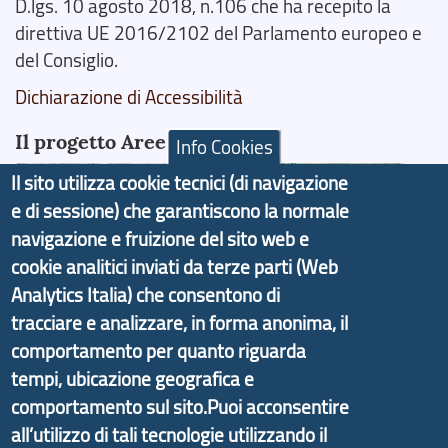
D.lgs. 10 agosto 2018, n.106 che ha recepito la
direttiva UE 2016/2102 del Parlamento europeo e
del Consiglio.
Dichiarazione di Accessibilità
Il progetto Aree Interne
Info Cookies
Il sito utilizza cookie tecnici (di navigazione
e di sessione) che garantiscono la normale
navigazione e fruizione del sito web e
cookie analitici inviati da terze parti (Web
Il portale di marketing territoriale e sviluppo locale
di Genova Città Metropolitana si è sviluppato a
Analytics Italia) che consentono di
partire dal progetto nazionale Aree Interne
tracciare e analizzare, in forma anonima, il
promosso dal Dipartimento per lo Sviluppo
comportamento per quanto riguarda
Economico e finalizzato al rilancio socio-economico
tempi, ubicazione geografica e
delle valli dell’entroterra. In particolare fornisce
comportamento sul sito.Puoi acconsentire
informazioni ed aggiornamenti sulla
Strategia
all’utilizzo di tali tecnologie utilizzando il